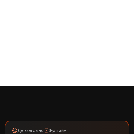
працюватимеш у команді однодумців, з якими залюбки 
можна і продукт запустити, і марафон пробігти, і нові 
вершини підкорити
Creative Freedom:
 ми заохочуємо ініціативність, творче 
мислення та креативний підхід, тож з нами ти можеш бути 
собою і мати свободу професійного самовираження
Legal & Finance Support:
 ми співпрацюємо з найкращими 
фінансистами та юристами, які з радістю допоможуть 
вирішити будь-яке твоє питання за запитом
Time-off Policy:
 щорічна відпустка у розмірі 20 робочих 
днів на рік, 5 днів sick leave без медичного 
підтвердження, безлімітна кількість лікарняних із 
довідкою від лікаря, 3 personal days та по 2 days off з 
нагоди особливих подій
Де завгодно
Фултайм