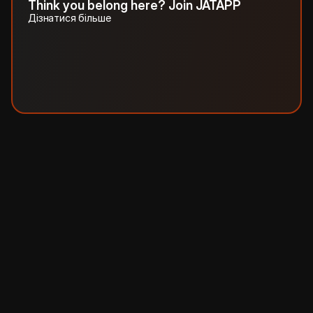
Think you belong here? Join JATAPP
Дізнатися більше
R
e
f
e
r
&
e
a
r
n
u
p
t
o