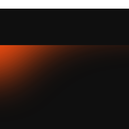
як це працює
запропонуй нову ідею чи 
01
концепт