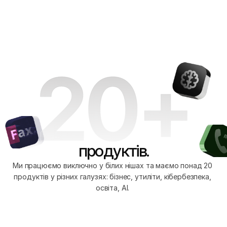
Ми любимо створювати технологічні продукти, 
StandWithUkraine 🇺🇦
які впливають на життя людей. Уже маємо 
понад 20 рішень, та ще більше попереду!
Напишіть нам
jatapp
Переглянути продукти
продуктів.
Ми працюємо виключно у білих нішах та маємо понад 20 
продуктів у різних галузях: бізнес, утиліти, кібербезпека, 
освіта, AI. 